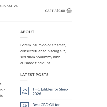
BIS SATIVA
CART /
$
0.00
ABOUT
Lorem ipsum dolor sit amet,
consectetuer adipiscing elit,
sed diam nonummy nibh
euismod tincidunt.
LATEST POSTS
,
s
THC Edibles for Sleep
26
voir
May
2026
ia
No
Comments
Best CBD Oil for
26
on