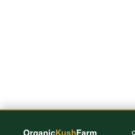
Organic
Kush
Farm
Q