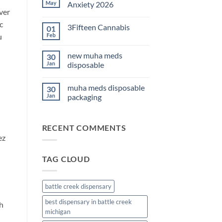
THC
May
Anxiety 2026
Edibles
uver
for
No
Sleep
Comments
c
3Fifteen Cannabis
01
2026
on
Best
Feb
u
No
CBD
Comments
Oil
on
for
new muha meds
30
3Fifteen
Anxiety
Cannabis
Jan
disposable
2026
No
Comments
muha meds disposable
30
on
new
Jan
packaging
muha
meds
No
disposable
Comments
on
RECENT COMMENTS
muha
meds
ez
disposable
packaging
TAG CLOUD
battle creek dispensary
best dispensary in battle creek
h
michigan