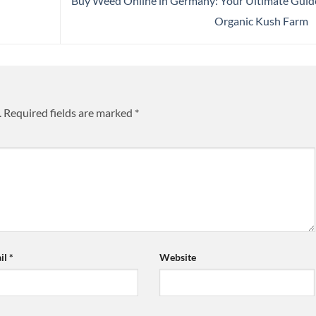
Buy Weed Online in Germany: Your Ultimate Guid
Organic Kush Farm
.
Required fields are marked
*
il
*
Website