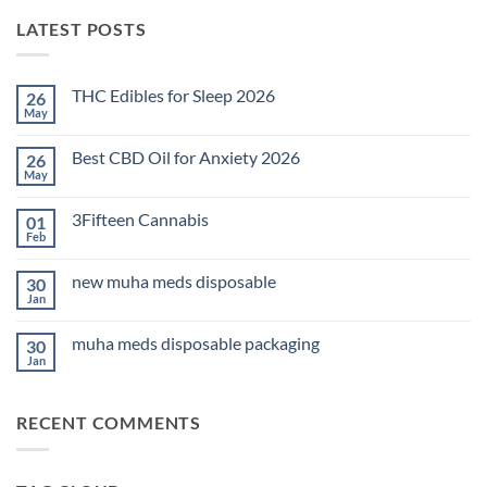
LATEST POSTS
THC Edibles for Sleep 2026
26
May
No
Comments
on
Best CBD Oil for Anxiety 2026
26
THC
Edibles
May
No
for
Comments
Sleep
on
2026
3Fifteen Cannabis
01
Best
CBD
Feb
No
Oil
Comments
for
on
Anxiety
new muha meds disposable
30
3Fifteen
2026
Cannabis
Jan
No
Comments
on
muha meds disposable packaging
30
new
muha
Jan
No
meds
Comments
disposable
on
muha
RECENT COMMENTS
meds
disposable
packaging