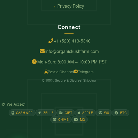
Privacy Policy
Connect
+1 (520) 413-5346
info@organickushfarm.com
Mon-Sun: 8:00 AM – 10:00 PM PST
Potato Channel
Telegram
🔒 100% Secure & Discreet Shipping
💳 We Accept
CASH APP
ZELLE
GIFT
APPLE
WU
BTC
CHIME
MG