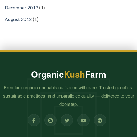
December 2013
(1)
August 2013
(1)
Organic
Kush
Farm
Premium organic cannabis cultivated with care. Trusted genetics,
sustainable practices, and unparalleled quality — delivered to your
doorstep.