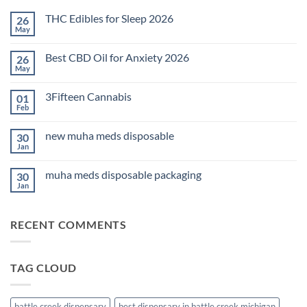
THC Edibles for Sleep 2026
26
May
No
Comments
on
Best CBD Oil for Anxiety 2026
26
THC
Edibles
May
No
for
Comments
Sleep
on
2026
3Fifteen Cannabis
01
Best
CBD
Feb
No
Oil
Comments
for
on
Anxiety
new muha meds disposable
30
3Fifteen
2026
Cannabis
Jan
No
Comments
on
muha meds disposable packaging
30
new
muha
Jan
No
meds
Comments
disposable
on
muha
RECENT COMMENTS
meds
disposable
packaging
TAG CLOUD
battle creek dispensary
best dispensary in battle creek michigan