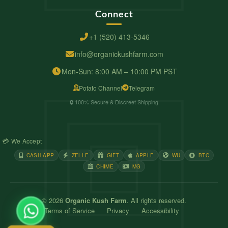
Connect
+1 (520) 413-5346
info@organickushfarm.com
Mon-Sun: 8:00 AM – 10:00 PM PST
Potato Channel
Telegram
🔒 100% Secure & Discreet Shipping
💳 We Accept
CASH APP
ZELLE
GIFT
APPLE
WU
BTC
CHIME
MG
© 2026
Organic Kush Farm
. All rights reserved.
Terms of Service
Privacy
Accessibility