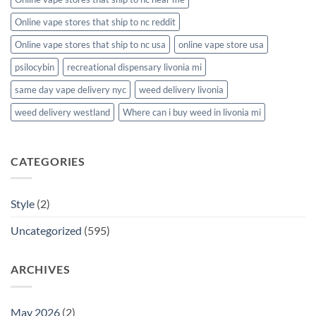
Online vape stores that ship to nc reddit
Online vape stores that ship to nc usa
online vape store usa
psilocybin
recreational dispensary livonia mi
same day vape delivery nyc
weed delivery livonia
weed delivery westland
Where can i buy weed in livonia mi
CATEGORIES
Style
(2)
Uncategorized
(595)
ARCHIVES
May 2026
(2)