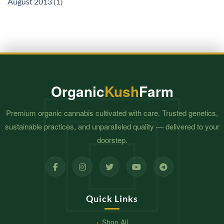
August 2013
(1)
Organic
Kush
Farm
Premium organic cannabis cultivated with care. Trusted genetics,
sustainable practices, and unparalleled quality — delivered to your
doorstep.
Quick Links
Shop All